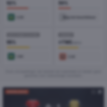
52%
30%
1
2.00
Nog niet beschikbaar
BOTH TEAMS TO SCORE
WINNAAR
55%
#
TWE
(48%)
1.80
2.20
Onze voorspellingen zijn bedoelt als hulpmiddel en bieden geen
garanties voor toekomstige resultaten.
EUROPA LEAGUE