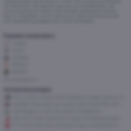
Voetbalwedden bij de beste en meest betrouwbare bookmakers
van Nederland. Alle goksites getoond op VoetbalGokken zijn
uitvoerig getest en hebben een officiële Nederlandse licentie.
Door te vergelijken via ons speel je dus altijd beschermt bij een
voor Nederland goedgekeurde online bookmaker!
Populaire bookmakers
TonyBet
Unibet
LeoVegas
888sport
BetMGM
Alle bookmakers
Voorbeschouwingen
N.E.C. hoopt in eerste UEFA Champions League avontuur te
stunten
Heerlijke seizoenstart met Johan Cruijff Schaal 2026: PSV -
AZ
Club Brugge en Union SG openen het Belgische
voetbalseizoen met de Supercup
Ajax ook in UEFA Conference League thuiswedstrijd tegen
Vojvodina favoriet
FC Twente heeft klein wondertje nodig in uitwedstrijd bij
Ferencvaros