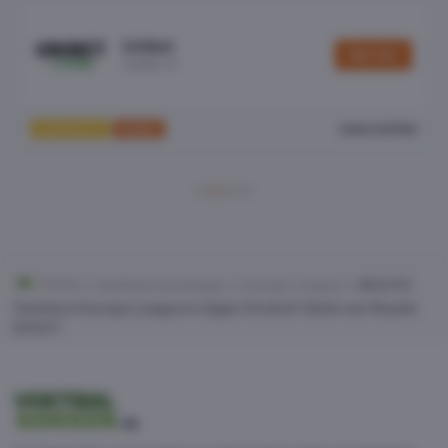
LeoVegas
Wed hier
leovegas.nl
Lees review
UITGELICHT
BONUS
Home
Voorbeschouwingen
Europa League
Wint FC
Twente in Europa League in eigen Grolsch Veste van Royale
Union?