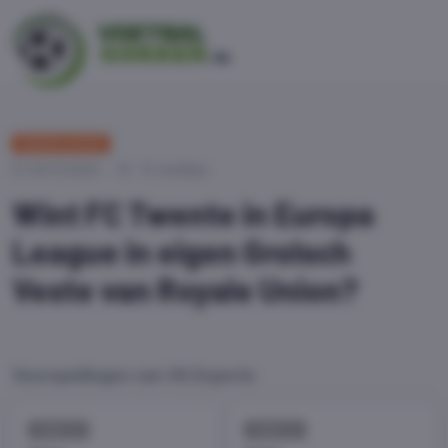
EUROPA LEAGUE
25/11/2024
12 wedtips
Wint FC Twente in Europa
League in eigen Grolsch
Veste van Royale Union?
Voorspellingen van VG Experts
OVER 2.5
OVER 3.5