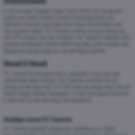
Statistieken
In de Europa League staat Lazio Roma op de eerste
plaats en heeft twaalf punten binnengehaald. De
Italianen worden gevolgd door Ajax Amsterdam dat
tien punten heeft. FC Twente vinden we pas terug op
ste
de 27
plaats van de ranglijst. De Tukkers hebben drie
punten en Royale Union heeft nog een punt minder. De
Belgische ploeg staat op de dertigste plaats.
Head 2 Head
FC Twente en Royale Union speelde vorig jaar een
oefenduel tegen elkaar. De Tukkers wonnen bij de
ploeg uit Brussel met 1-4. Dat was de enige keer dat de
teams tegen elkaar speelden. In een Europees toernooi
is dat tot nu toe dus nog niet gebeurd.
Huidige vorm FC Twente
FC Twente speelde afgelopen weekend uit tegen