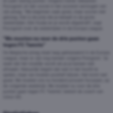
en pakt weinig punten. Volgens trainer Sebastien
Pocognoli zit dat vooral in het scorend vermogen van
zijn ploeg. “We beginnen vaak goed, maar scoren niet
genoeg. Dat is de prijs die je betaalt in de grote
wedstrijden. Eén foutje en je wordt afgestraft”, zegt
Pocognoli over de wedstrijden in de Europa League.
“We moeten nu voor de drie punten gaan
tegen FC Twente”
De Belgische ploeg staat laag geklasseerd in de Europa
League, maar er zijn nog kansen volgens Polognoli. “Je
weet dat het moeilijk wordt als je je kansen niet
afmaakt. Natuurlijk begint dat wat in het hoofd te
spelen, maar we moeten positief blijven. Het komt wel
goed. We moeten ons nu honderd procent focussen, op
de volgende wedstrijd. We moeten nu voor de drie
punten gaan tegen FC Twente”, besluit de coach van
Union SG.