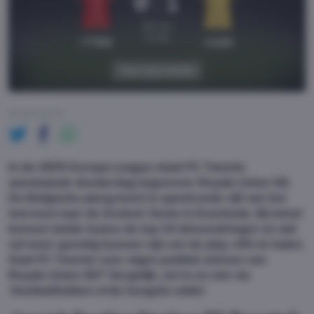
0
:
1
28 nov
21:00
#
TWE
#
USG
Toon meer details
ARTIKEL DELEN
In de UEFA Europa League staat FC Twente
aanstaande donderdag tegenover Royale Union SG.
De Belgische ploeg komt in speelronde vijf van het
toernooi naar de Grolsch Veste in Enschede. Bij winst
kunnen beide teams de top 24 binnendringen en dat
zal weer gunstig kunnen zijn om de play-offs te halen.
Gaat FC Twente voor eigen publiek winnen van
Royale Union SG? Vergelijk, zet in en win via
VoetbalGokken.nl
de hoogste odds!