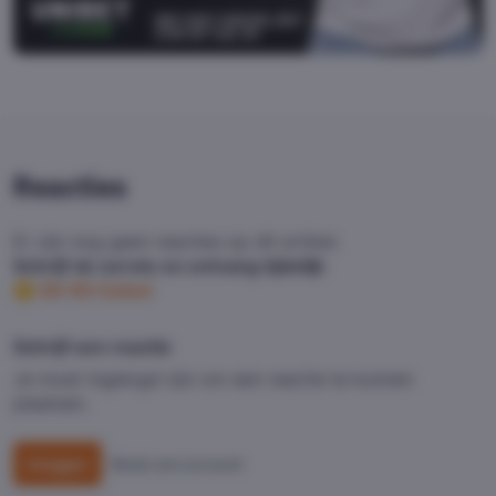
Reacties
Er zijn nog geen reacties op dit artikel.
Schrijf de eerste en ontvang tijdelijk
50 VG Coins!
Schrijf een reactie
Je moet ingelogd zijn om een reactie te kunnen
plaatsen.
Inloggen
Maak een account