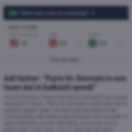
Welk team wint de wedstrijd?
1X2
Beste 1x2 odds
Paris Saint Germain
Gelijk
Monaco
1.52
5.10
5.75
1
X
2
Toon alle odds
Adi Hutter: “Paris St. Germain is een
team dat in balbezit speelt”
Ook AS Monaco-trainer Adi Hutter verwacht een zware
wedstrijd in Parijs. “Paris St. Germain is een team dat in
balbezit speelt, maar ook heel snel evolueert in de
omschakeling. We willen onze principes niet verraden in
deze wedstrijd, we zijn niet bang, ook al zijn ze het
beste team in de Ligue 1. En ik weet dat we deze