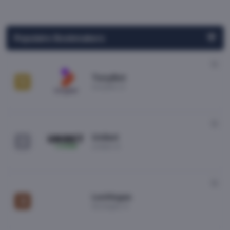
Populaire Bookmakers
TonyBet
1
tonybet.nl
Unibet
2
unibet.nl
LeoVegas
3
leovegas.nl