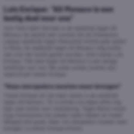
Luis Enrique: “AS Monaco is een
lastig duel voor ons”
Voor Paris Saint Germain is de wedstrijd tegen AS
Monaco de laatste test voordat het de Champions
League wedstrijd tegen Newcastle United gaat spelen
in Parijs. De wedstrijd tegen AS Monaco mag echter
niet over het hoofd gezien worden, vindt trainer Luis
Enrique. “Het duel tegen AS Monaco is een lastige
wedstrijd voor ons. We zullen scherp moeten zijn”,
waarschuwt trainer Enrique.
“Onze sterspelers moeten meer brengen”
Trainer Enrique wil zijn team testen in de wedstrijd
tegen AS Monaco. “Er is binnen ons eigen elftal nog
heel veel ruimte voor verbetering. Tegen Reims moest
Gigo Donnaruma ons enkele malen redden en maakt
Mbappé drie goals. Maar ons sterspelers moeten meer
brengen”, is trainer Enrique kritisch.