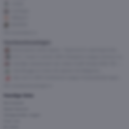
Unibet
LeoVegas
888sport
BetMGM
Alle bookmakers
Voorbeschouwingen
Rotterdamse derby Sparta - Feyenoord in openingsronde
Eredivisie
N.E.C. hoopt in eerste UEFA Champions League avontuur te
stunten
Heerlijke seizoenstart met Johan Cruijff Schaal 2026: PSV -
AZ
Club Brugge en Union SG openen het Belgische
voetbalseizoen met de Supercup
Ajax ook in UEFA Conference League thuiswedstrijd tegen
Vojvodina favoriet
Alle voorbeschouwingen
Handige links
Kennisbank
Speel bewust
Veelgestelde vragen
Over ons
EK 2024