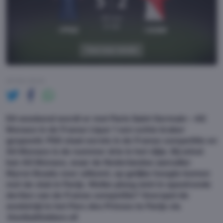
5
:
2
24 nov
21:00
#
PSG
#
ASM
Toon meer details
ARTIKEL DELEN
Dit weekend wordt er met Paris Saint Germain – AS
Monaco in de Franse Lique 1 een echte kraker
gespeeld. PSG staat eerste in de Franse competitie en
AS Monaco is de nummer drie in het rijtje. Bij winst
kan AS Monaco, waar de Nederlandse aanvaller
Myron Boadu voor uitkomt, op gelijke hoogte komen
met de club in Parijs. Welke ploeg wint in speelronde
dertien van de Franse competitie? Voorspel de
wedstrijd in het Parc des Princes te Parijs via
VoetbalGokken.nl
!