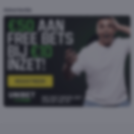
Advertentie