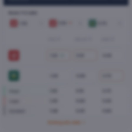
Beste 1x2 odds
5.10
1.52
5.75
1
X
2
PSG
GELIJK
ASM
5.10
5.45
1.52
1.45
5.00
5.75
1.52
5.10
5.75
Hoogst
1.45
5.00
5.45
Laagst
1.48
5.05
5.60
Gemiddeld
Verberg alle odds