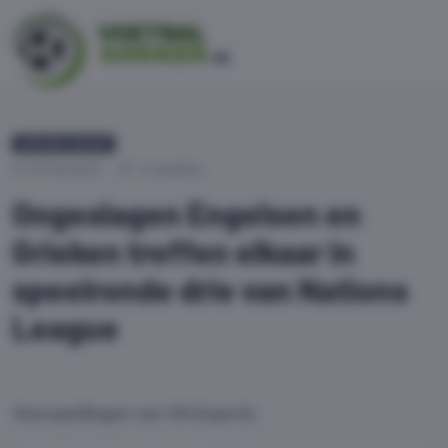
NATIONS LEAGUE
07/10/2024
5 wedtips
Ongeslagen Engelsen en
Grieken treffen elkaar in
speelronde drie van Nations
League
Voorspellingen van VG Experts