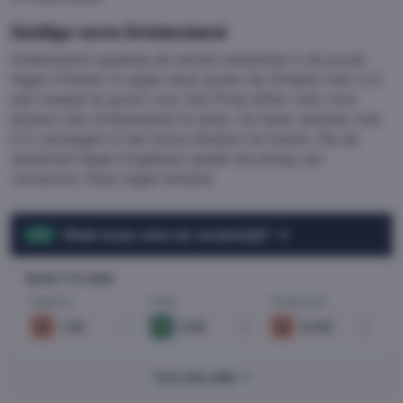
Huidige vorm Griekenland
Griekenland speelde de eerste wedstrijd in de poule
tegen Finland. In eigen land waren de Grieken met 3-0
een maatje te groot voor het Finse elftal. Ook voor
Ierland was Griekenland te sterk. De Ieren werden met
0-2 verslagen in het Aviva Stadion te Dublin. Na de
wedstrijd tegen Engeland speelt de ploeg van
Jovanovic thuis tegen Ierland.
Welk team wint de wedstrijd?
1X2
Beste 1x2 odds
Engeland
Gelijk
Griekenland
1.29
5.50
12.00
1
X
2
Toon alle odds