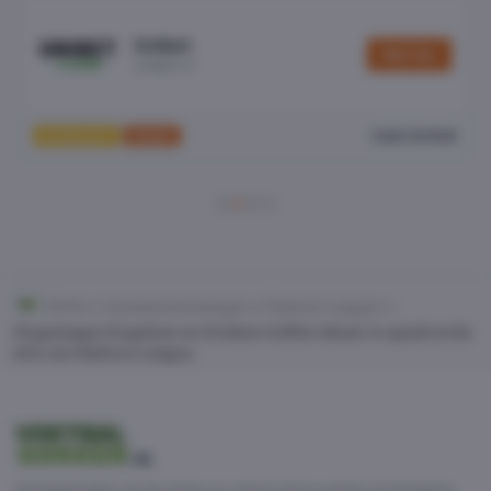
LeoVegas
Wed hier
leovegas.nl
Lees review
UITGELICHT
BONUS
Home
Voorbeschouwingen
Nations League
Ongeslagen Engelsen en Grieken treffen elkaar in speelronde
drie van Nations League
Voetbalwedden bij de beste en meest betrouwbare bookmakers