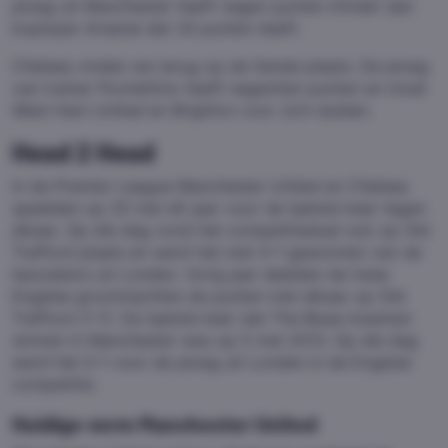
ploeg uit Manchester heeft negen punten minder dan
koploper Arsenal dat 33 punten heeft.
Chelsea vinden we terug op de tiende plaats. De ploeg
van trainer Pochettino heeft negentien punten en moet
West Ham United en Brighton voor zich dulden.
Head 2 Head
In de Premier League Manchester United en Chelsea
speelden op 25 mei dit jaar voor de laatste keer tegen
elkaar. Op die dag vond het competitieduel ook op Old
Trafford plaats en werd het met 4-1 gewonnen van de
bezoekers uit Londen. Vorig jaar deelden de twee
Engelse grootmachten de punten met elkaar op Old
Trafford (1-1). De laatste keer dat The Blues kwamen
winnen in Manchester was op 5 mei 2013. Op die dag
werd het 0-1 voor de ploeg uit Londen in de Engelse
competitie.
Huidige vorm Manchester United