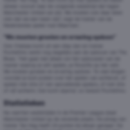
alweer vooruit naar de volgende wedstrijd dat tegen
Manchester United zal zijn. We moeten ook daar laten
zien dat we een team zijn”, zegt de trainer van de
Nederlandse speler Ivan Maartsen.
“We moeten groeien en ervaring opdoen”
Ook Chelsea komt uit een diep dan en trainer
Pochettino werkt nog dagelijks aan de opbouw van The
Blues. “Het gaat niet alleen om het opbouwen van de
manier waarop je wilt spelen, je filosofie op het veld.
We moeten groeien en ervaring opdoen. Te veel dingen
voordat je kunt praten over het spelen van achteruit, of
spelen met drie of vier aanvallende spelers, of met drie
of vijf achterin. Dat komt daarna”, zo besluit Pochettino.
Statistieken
Na veertien wedstrijden in de Premier League staat
Manchester United op de zevende plaats. De ploeg van
trainer Ten Hag heeft 24 punten bij elkaar geraapt. De