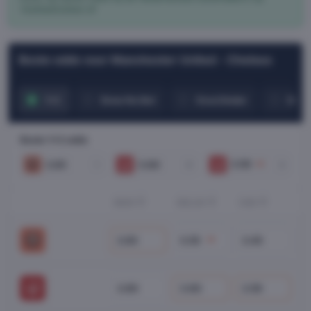
VoetbalGokken.nl
!
Beste odds voor Manchester United - Chelsea
1x2
Draw No Bet
Over/Under
Doub
Beste 1x2 odds
2.50
2.85
3.60
1
X
2
MUN
GELIJK
CHE
2.85
2.45
3.55
2.80
3.60
2.50