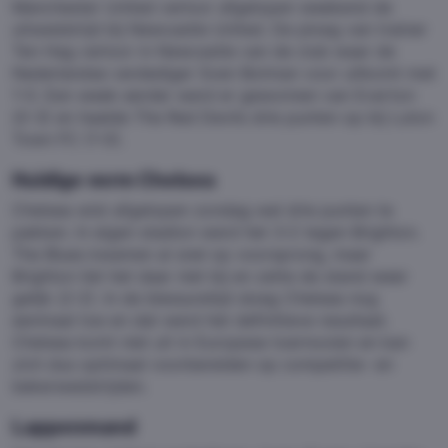
Manchester United verloor afgelopen weekend de
uitwedstrijd bij Newcastle United. De ploeg van trainer
Ten Hag verloor in Newcastle van de club waar de
Nederlandse verdediger Sven Botman voor uitkomt met
1-0. Een week eerder werd er gewonnen van Everton
(0-3) en haalde The Red Devils drie punten op bij Luton
Town FC (1-0).
Huidige vorm Chelsea
Chelsea wist afgelopen zondag wel drie punten te
pakken. In eigen stadion werd het 3-2 tegen Brighton.
The Blues kwamen al snel op voorsprong, maar
Brighton liet het daar niet bij en zette de stand weer
gelijk (2-2). In de blessuretijd sloeg Chelsea nog
eenmaal toe en dat werd het definitieve resultaat.
Chelsea komt niet uit in Europese toernooien en kan
zich dus optimaal voorbereiden op competitie- en
bekerwedstrijden.
Lappenmand