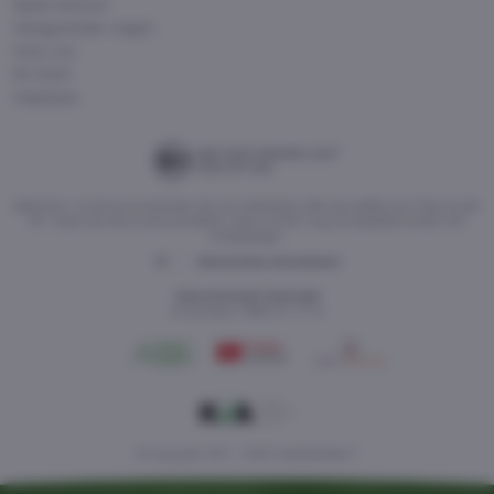
Speel bewust
Veelgestelde vragen
Over ons
EK 2024
Helpdesk
Algemene- en bonusvoorwaarden zijn van toepassing. Wat kost gokken jou? Stop op tijd.
18+. Deze site bevat advertentielinks. Deze content mag niet gedeeld worden met
minderjarigen.
Advertenties uitschakelen
Gokverslaving? Zoek hulp!
Of bel direct: 0900 217 77 21
© Copyright 2012 - 2026 VoetbalGokken™