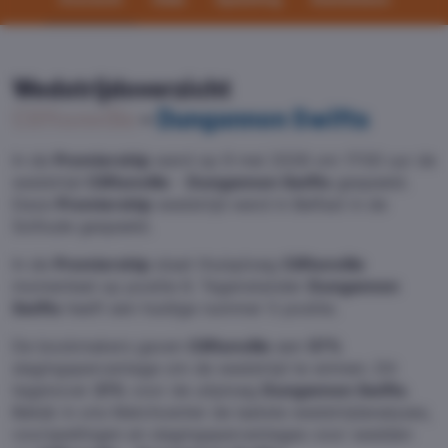
Wedstrijdoverzicht
Cliftonville
-
Dungannon Swifts
In de
Premiership
werd op 9 mei 2026 om 17:00 uur de
wedstrijd
Cliftonville
-
Dungannon Swifts
gespeeld.
Deze
Premiership
wedstrijd werd in Belfast in de
Solitude gespeeld.
In de
Premiership
staat thuisploeg
Cliftonville
momenteel op positie 6. Tegenstander
Dungannon
Swifts
heeft een huidige nummer 5 positie.
De bookmakers gaven
Cliftonville
een
57%
slagingspercentage om de wedstrijd te winnen. Dit
tegenover
21%
voor de uitploeg
Dungannon Swifts
.
Bekijk in ons Matchcenter de laatste wedstrijdanalyses,
voorspellingen en slagingspercentages voor wedden