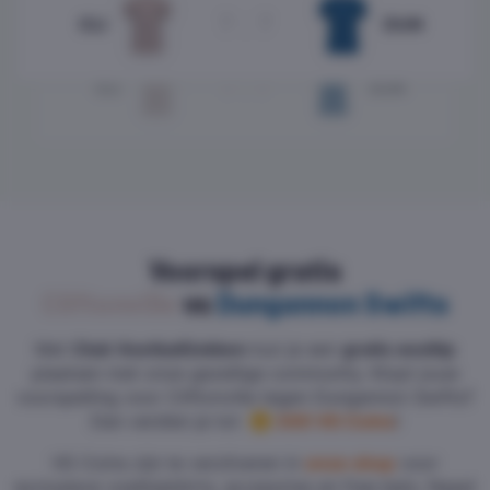
?
:
?
CLI
DUN
?
:
?
CLI
DUN
Voorspel gratis
Cliftonville
vs
Dungannon Swifts
Met
Club VoetbalGokken
kun je een
gratis wedtip
plaatsen met onze gezellige community. Klopt jouw
voorspelling voor Cliftonville tegen Dungannon Swifts?
Dan verdien je tot
300 VG Coins
!
VG Coins zijn te verzilveren in
onze shop
voor
exclusieve voetbalshirts, accesoires en free bets. Naast