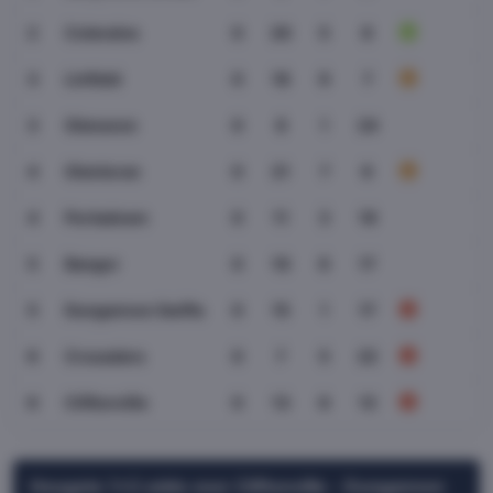
2
Coleraine
0
20
5
8
W
3
Linfield
0
18
9
7
G
3
Glenavon
0
8
1
24
4
Glentoran
0
21
7
6
G
4
Portadown
0
11
3
19
5
Bangor
0
10
6
17
5
Dungannon Swifts
0
15
1
17
V
6
Crusaders
0
7
5
22
V
6
Cliftonville
0
13
8
12
V
Hoogste 1x2 odds voor Cliftonville - Dungannon