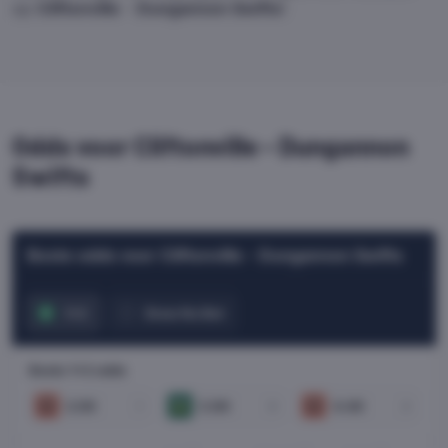
op
Cliftonville
-
Dungannon Swifts
!
Odds voor Cliftonville - Dungannon
Swifts
Beste odds voor Cliftonville - Dungannon Swifts
1x2
Draw No Bet
Beste 1x2 odds
2.00
3.90
4.40
1
X
2