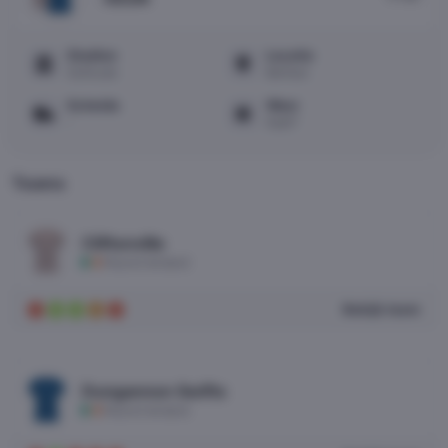
Stadion
Locatie
Solitude
Belfast
Scheids
Weer
-
NaN°
Teams
Cliftonville
Noord Ierland
Bekijk team
V
W
W
G
V
Dungannon Swifts
Noord Ierland