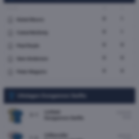
NAAM
W
G
0
1
Kobei Moore
0
1
Cahal McGinty
0
0
Paul Doyle
0
0
Sam Anderson
0
0
Peter Maguire
Uitslagen Dungannon Swifts
Linfield
12/05/26
3 : 1
18:45
Dungannon Swifts
Cliftonville
9/05/26
1 : 2