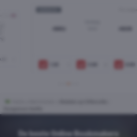
Pro League
BINNENKORT
Vandaag
18:45
#
BRU
#
KOR
1.30
5.90
9.90
1
X
2
Home
Matchcenter
Wedden op Cliftonville -
Dungannon Swifts
De beste Online Bookmakers