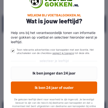
WELKOM BIJ VOETBALGOKKEN.NL
Wat is jouw leeftijd?
Hoogste 1x2 odds voor Kameroen - Centraal-
Afrikaanse Republiek
Help ons bij het verantwoordelijk tonen van informatie
over gokken op voetbal en selecteer hieronder eerst je
ONZE BESTE ODDS
leeftijd.
Toon relevante advertenties voor kansspelen met een licentie. Het
Kameroen
1
uitschakelen van de checkbox
weigert je toegang
tot deze site.
1.22
selecteer je leeftijd
Gelijkspel
x
6.25
Centraal-Afrikaanse Republiek
2
9.00
De gekozen leeftijd dient naar waarheid te zijn ingevuld. Je bevestigd
bewust te zijn van de risico's bij deelname aan kansspelen en dat u
momenteel niet bent uitgesloten van deelname aan kansspelen bij online
Wedstrijd