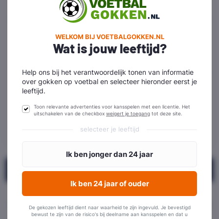
6
Schoten
5
WELKOM BIJ VOETBALGOKKEN.NL
Wat is jouw leeftijd?
3
Schoten op doel
1
Help ons bij het verantwoordelijk tonen van informatie
2
Hoekschoppen
8
over gokken op voetbal en selecteer hieronder eerst je
leeftijd.
1
Gele kaarten
2
Toon relevante advertenties voor kansspelen met een licentie. Het
uitschakelen van de checkbox
weigert je toegang
tot deze site.
0
Rode kaarten
0
selecteer je leeftijd
Head-2-Head
GEWONNEN
GELIJK
GEWONNEN
1
0
1
De gekozen leeftijd dient naar waarheid te zijn ingevuld. Je bevestigd
bewust te zijn van de risico's bij deelname aan kansspelen en dat u