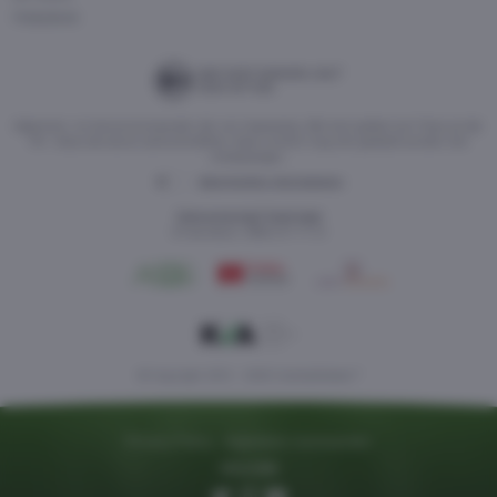
Helpdesk
Algemene- en bonusvoorwaarden zijn van toepassing. Wat kost gokken jou? Stop op tijd.
18+. Deze site bevat advertentielinks. Deze content mag niet gedeeld worden met
minderjarigen.
Advertenties uitschakelen
Gokverslaving? Zoek hulp!
Of bel direct: 0900 217 77 21
© Copyright 2012 - 2026 VoetbalGokken™
Privacy Policy
Algemene voorwaarden
VOLG ONS