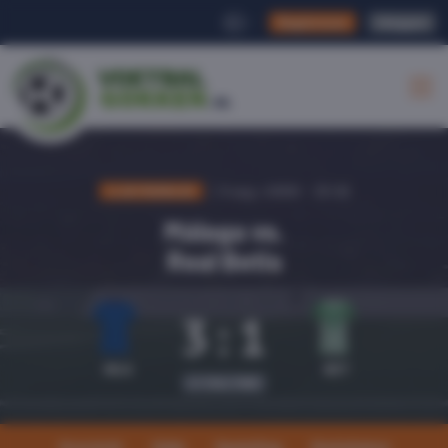
Registreren
Inloggen
|
9 aug +0000 - 20:30
CLUB FRIENDLIES
Málaga vs.
Real Betis
3:1
#
MLA
#
BET
FULL TIME
Overzicht
Odds
Opstelling
Statistieken