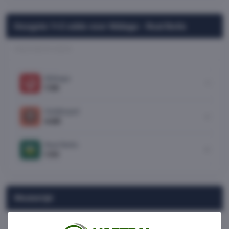
Hoogste 1x2 odds voor Málaga - Real Betis
ONZE BESTE ODDS
Málaga
1
7.30
Gelijkspel
x
4.60
Real Betis
2
1.53
Wedstrijd
46%
Balbezit
54%