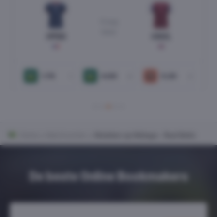
14 aug
19:00
#
WOL
#
BBR
1.53
4.00
5.50
1
X
2
Home
Matchcenter
Wedden op Málaga - Real Betis
De beste Online Bookmakers