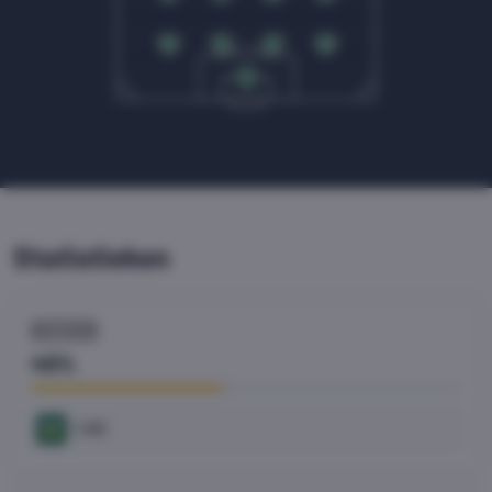
16
4
5
24
1
Statistieken
OVER 2.5
45%
1.95