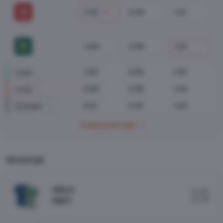
4.45
1.41
7.30
5.00
3.90
1.53
7.30
4.60
1.53
Hoogst
5.00
3.90
1.40
Laagst
6.13
4.32
1.45
Gemiddeld
Verberg alle odds
Wedstrijd
#
MLA
9 aug
#
BET
20:30