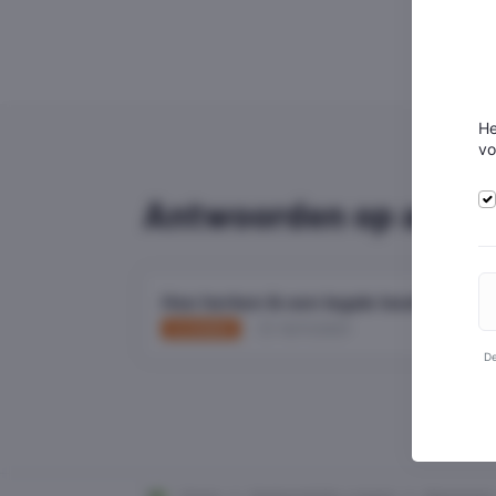
He
vo
Antwoorden op ander
Hoe herken ik een legale bookmaker i
13/11/2021
ALGEMEEN
De