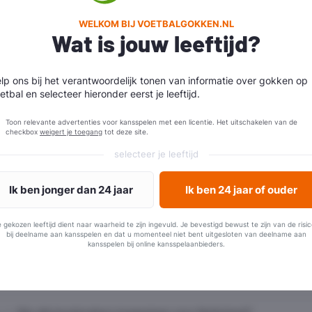
WELKOM BIJ VOETBALGOKKEN.NL
Wat is jouw leeftijd?
lp ons bij het verantwoordelijk tonen van informatie over gokken op
etbal en selecteer hieronder eerst je leeftijd.
Toon relevante advertenties voor kansspelen met een licentie. Het uitschakelen van de
e veelgestelde vragen
checkbox
weigert je toegang
tot deze site.
selecteer je leeftijd
n Nederland?
 gekozen leeftijd dient naar waarheid te zijn ingevuld. Je bevestigd bewust te zijn van de risic
bij deelname aan kansspelen en dat u momenteel niet bent uitgesloten van deelname aan
kansspelen bij online kansspelaanbieders.