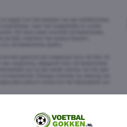
n en legaal voor het plaatsen van een weddenschap.
 beschikbaar, maar niet toegankelijk en zonder
ument. Om deze reden verstrekt de Nederlandse
le partijen, waardoor het aanbod beperkt,
t voor de Nederlandse spelers.
l
worden getoond zijn toegestaan door de KSA. De
r een vergunning, afgegeven door de Nederlandse
idsinstantie toe op een eerlijk verloop van het spel
k te beschermen. Strenge controles op naleving van
inghouders behoort tevens tot het takenpakket van
 met een Nederlandse vergunning. Je speelt hierdoor
 toegestaan voor Nederland.