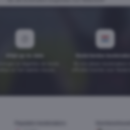
Zijn alle bookmakers toegestaan voor Nederland?
Altijd up-to-date
Nederlandse bookmake
brengen je dagelijks de beste
Bij ons alleen bookmakers
tips en het laatste nieuws.
officiële licentie voor Neder
Populaire bookmakers
Voorbeschouw