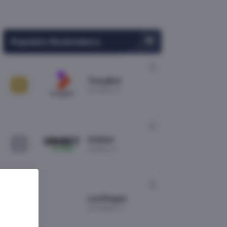
Populaire Bookmakers
TonyBet
1
tonybet.nl
Unibet
2
unibet.nl
LeoVegas
3
leovegas.nl