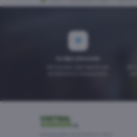
Home
Veelgestelde vragen
Algemeen
Eerlijke informatie
Wij hechten veel waarde aan
Wij 
eerlijkheid en transparantie.
wed
Voetbalwedden bij de beste en meest