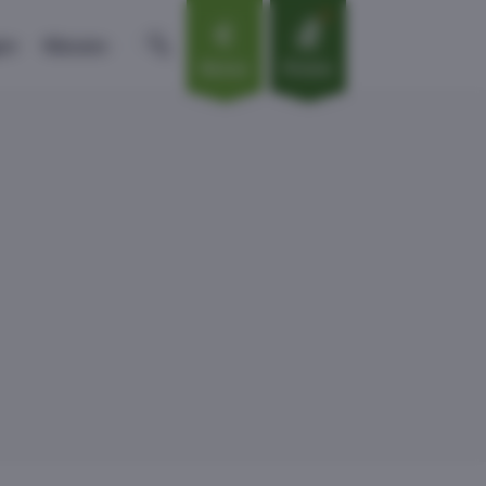
en
Nieuws
Bonus
Promo