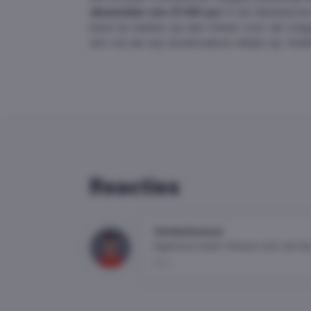
december om 21:00 uur
in de Gelredome
kans te maken op een ticket voor de vol
win via de top bookmakers deals op
Voet
Reacties
VoetbalArsenal
Eigenhuis heeft Vitesse toch wel d
L