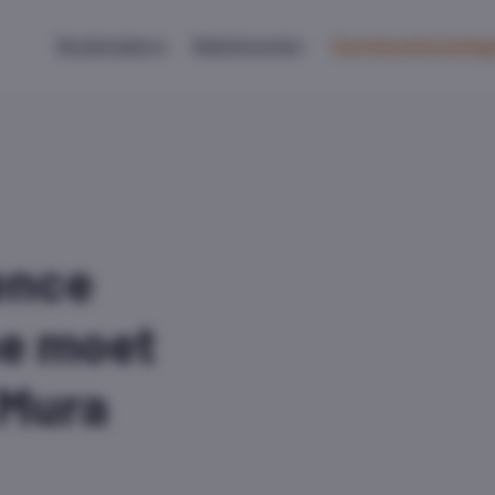
Bookmakers
Matchcenter
Voorbeschouwing
ence
se moet
 Mura