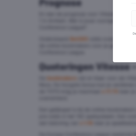
Prognose
En dan de prognose voor Vitesse Arnhem 
1 in Arnhem. Wat is jouw voorspelling voor
Conference League?
De
Onderstaand
Bet365
odds-overzicht geeft
de online bookmakers voor je gereed heb
Conference League.
Quoteringen Vitesse 
De
bookmakers
zijn er klaar voor als Vi
Mura. De hoogste bonus kun je verdienen 
de TOTO krijg je maximaal
x 17.75
keer je
overwinterd.
Een gelijkspel is bij de online bookmakers
pre-odds in het 1X2 spelsysteem. Een ove
een beloning van
x 1.16
keer je speelbedr
De Europa Conference League wedstrijd