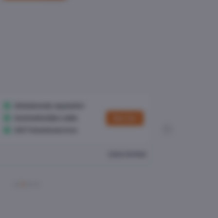
Uitstekende reputatie!
Leo
Wed hier
Aantrekkelijke odds
leov
24/7 klantenservice
Lees review
UITGELICHT