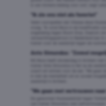
is van immens belang voor ons”, zegt Letsc
“Ik zie ons niet als favoriet”
Velen voorspellen dat Vitesse deze thuiswe
vroeg. “Ik vond Mura in de kwalificatie v
ongelukkig tegen Sturm Graz. Daarom zie i
verwachtingspatroon in Nederland kan ik 
trainer over de wedstrijd tegen de nummer
Ante Simundza: “Zoveel mogelij
NS Mura heeft donderdag in Arnhem niet m
trainer Ante Simundza is het na de wedstri
coach wil winnen voor de eer. “We gaan d
in met de mentaliteit om er zoveel mogelij
wedstrijd in Arnhem.
“We gaan met vertrouwen naar
De gewonnen thuiswedstrijd tegen Totten
van trainer Simundza veel zelfvertrouwen