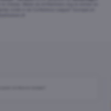
 te Vitesse. Weten de Arnhemmers nog te winnen en
gende ronde in de Conference League? Voorspel en
balGokken.nl
!
e power om Mura te verslaan?