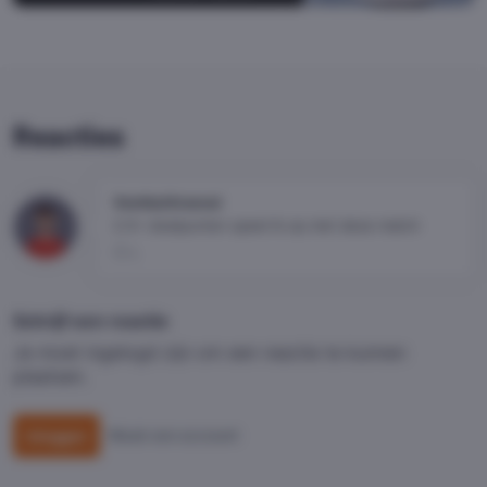
Reacties
VoetbalArsenal
2.5+ doelpunten speel ik op met deze match
L
Schrijf een reactie
Je moet ingelogd zijn om een reactie te kunnen
plaatsen.
Inloggen
Maak een account