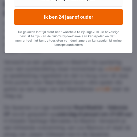
Quoteringen Real Madrid – Valencia
CF
De
online bookmakers
hebben de hoogste pre-odds
voor je klaarstaan bij een zege van Valencia. In het 1X2
De gekozen leeftijd dient naar waarheid te zijn ingevuld. Je bevestigd
spelsysteem staat een odd van
x 8.50
keer je inleg
bewust te zijn van de risico's bij deelname aan kansspelen en dat u
momenteel niet bent uitgesloten van deelname aan kansspelen bij online
genoteerd voor een overwinning van de ploeg van
kansspelaanbieders.
Jasper Cillessen.
Verwacht je een gelijkspel in Madrid? De quotering
voor een puntendeling staat momenteel op
x 5.00
keer
je speelbedrag ingedeeld en dat is hoog voor dit duel.
Drie punten voor Real Madrid levert elke speler die
gokte op een zege van de Madridlenen
x 1.36
keer de
inleg op.
De Spaanse La Liga wedstrijd
Real Madrid – Valencia
CF
wordt gespeeld op
zaterdag 8 januari om 21:00 uur
in Estadio Santiago Bernabéu te Madrid. Verwacht je
een klinkende overwinning van Los Blancos of slaat de
ploeg van Jasper Cillessen toe in de Spaanse