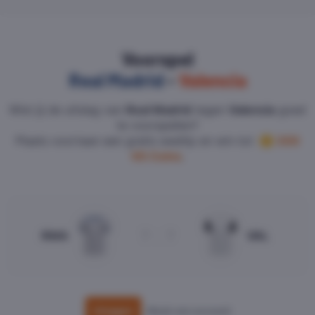
Voorspel
Real Madrid
-
Valencia
Wist jij de uitslag van
Real Madrid
tegen
Valencia
goed
te voorspellen?
Plaats voortaan een gratis wedtip en win tot
300
VG Coins
.
?
:
?
RMA
VAL
Inloggen
Maak een account