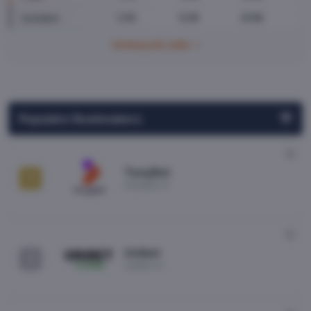
1.33
5.25
9.00
Gemiddeld
Verberg alle odds
Populaire Bookmakers
TonyBet
1
tonybet.nl
Unibet
2
unibet.nl