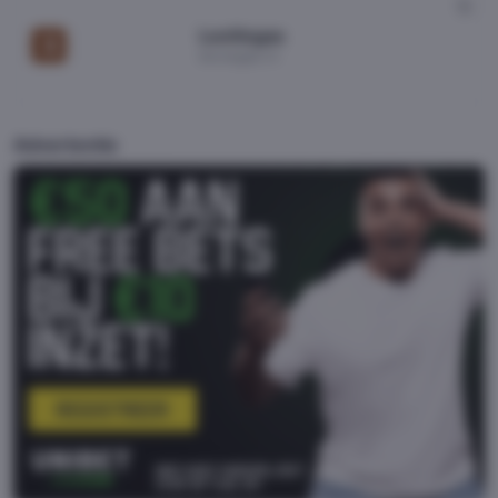
LeoVegas
3
leovegas.nl
Advertentie