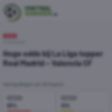
LA LIGA
06/01/2022
Hoge odds bij La Liga topper
Real Madrid – Valencia CF
Voorspellingen van VG Experts
OVER 2.5
OVER 3.5
53%
31%