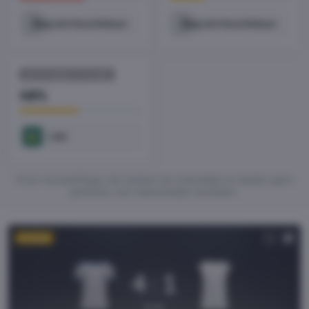
1
1
Nog niet beschikbaar
Nog niet beschikbaar
BOTH TEAMS TO SCORE
49%
1.80
Onze voorspellingen zijn bedoelt als hulpmiddel en bieden geen
garanties voor toekomstige resultaten.
LA LIGA
4
:
1
8 jan