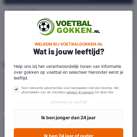
Beste 1x2 odds
Nederland
Gelijk
Qatar
15.00
1.20
7.00
1
X
2
WELKOM BIJ VOETBALGOKKEN.NL
Toon alle odds
Wat is jouw leeftijd?
Quoteringen Nederland – Qatar
Help ons bij het verantwoordelijk tonen van informatie
over gokken op voetbal en selecteer hieronder eerst je
Bij de online bookmakers op VoetbalGokken.nl kun je
leeftijd.
de hoogste WK voetbal quoteringen voor Nederland –
Qatar vinden! Bij winst van Qatar worden de hoogste
Toon relevante advertenties voor kansspelen met een licentie. Het
uitschakelen van de checkbox
weigert je toegang
tot deze site.
odds uitgekeerd. Bookmaker
Unibet
gaat zelfs tot
maximaal
23.00
keer je inleg uitbetalen als het
selecteer je leeftijd
Qatarese elftal wint.
Worden de punten gedeeld in Al Khor? Dan kan dat
weleens heel zuur zijn voor het Nederlands elftal en de
Oranje-fans. Voetbalgokkers die deze voorspelling zien