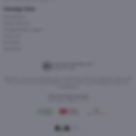
Handige links
Kennisbank
Speel bewust
Veelgestelde vragen
Over ons
EK 2024
Helpdesk
Algemene- en bonusvoorwaarden zijn van toepassing. Wat kost gokken jou? Stop op tijd.
18+. Deze site bevat advertentielinks. Deze content mag niet gedeeld worden met
minderjarigen.
Gokverslaving? Zoek hulp!
Of bel direct: 0900 217 77 21