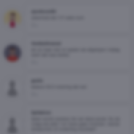
ajax4ever88
zekerheid die 1.17 odds toch
L
VoetbalArsenal
als ze maar niet zo spelen als afgelopen vrijdag
want dat was drama
L
goalie
lekkere 50.0 notering dat wel
L
Spitdelver
Qatar wordt zowieso 4e van deze poule. Nu de
vraag wie plek 1 en twee gaan innemen. Aantal
doelpunten of onderling resultaat?