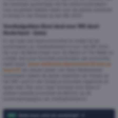
de maximale quoteringen die de online bookmakers
voor je gereed hebben staan voor de laatste wedstrijd
in Groep A van Oranje op het WK 2022!
Voetbalgokken Best deal voor WK duel:
Nederland - Qatar
Er zijn heel wat leuke promoties te vinden bij de
bookmakers op
VoetbalGokken.nl
voor het WK 2022.
Ga voor de Beste Deals voor de Match of The Week en
ontdek wat jouw favoriete bookmaker aan promoties
heeft lopen.
Scoor bij BetCity bijvoorbeeld 50 keer je
inzet (!!)
als nieuwe speler van deze Nederlandse
bookmaker tijdens de derde wedstrijd van Oranje op
het WK! Juich in het Oranje je bonussen tegemoet en
speel mee. Kijk voor meer formatie over deze of
andere lopende promoties bij BetCity op de
bookmakerspagina van VoetbalGokken.nl.
Welk team wint de wedstrijd?
1X2