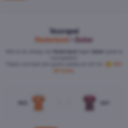
Voorspel
Nederland
-
Qatar
Wist jij de uitslag van
Nederland
tegen
Qatar
goed te
voorspellen?
Plaats voortaan een gratis wedtip en win tot
300
VG Coins
.
?
:
?
NED
QAT