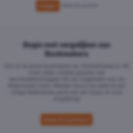
Inloggen
Maak een account
Begin met vergelijken van
Bookmakers
Kies uit de beste bookmakers op
VoetbalGokken.nl
. Wij
tonen alleen voetbal goksites met
sportweddenschappen die zijn toegestaan voor de
Nederlandse markt. Wedden doe je dus altijd bij een
veilige Nederlandse partij met een keuze uit onze
vergelijking!
Bekijk alle bookmakers