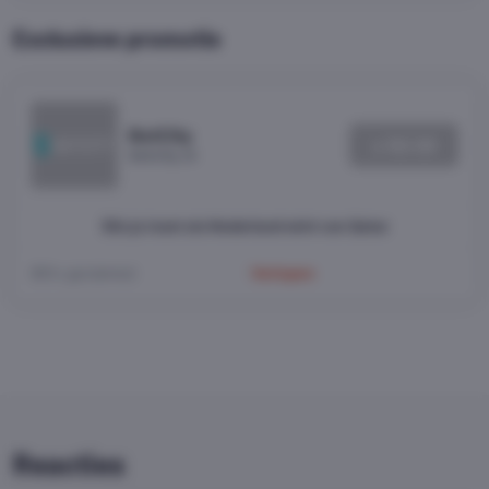
Exclusieve promotie
BetCity
x 50.00
betcity.nl
50x je inzet als Nederland wint van Qatar
961x geclaimed
Verlopen
Reacties