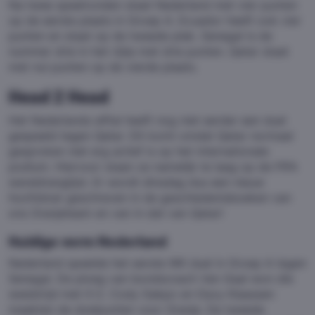
Na twee speelronden staat Nederland met vier punten
op de eerste plaats in Groep A. Ecuador heeft ook vier
punten en staat op de tweede plek. Senegal is de
nummer drie in het rijtje met drie punten. Qatar staat
met nul punten op de vierde plaats.
Head 2 Head
Het Nederlands elftal heeft nog niet eerder een duel
gespeeld tegen Qatar. Dit komt omdat Qatar normaal
gesproken niet erg actief is op het internationale
podium. Hiervoor staan ze namelijk te laag op de FIFA
wereldranglijst. Er wordt dinsdag dus een nieuw
hoofdstuk geschreven in de geschiedenisboeken van
ons Oranjeteam en van in dat van Qatar!
Huidige vorm Nederland
Nederland speelde het eerste WK duel in Groep A tegen
Senegal. De ploeg van bondscoach Van Gaal won die
wedstrijd met 0-2. Cody Gakpo en Davy Klaassen
maakten de doelpunten voor Oranje. De tweede