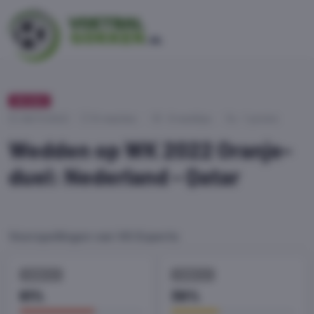
WK 2022
26/11/2022
6 reacties
9 wedtips
1 promo
Wedden op WK 2022 Oranje-
duel: Nederland - Qatar
Voorspellingen van VG Experts
OVER 2.5
OVER 3.5
61%
38%