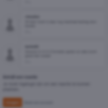
L
vitessfan
50 keer inzet is daar nog maximaal bedrag door
bookie
L
bartie88
Gewoon in 4-3-3 formatie spelen en alles komt
goed met oranje!
L
Schrijf een reactie
Je moet ingelogd zijn om een reactie te kunnen
plaatsen.
Inloggen
Maak een account