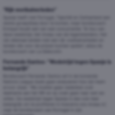
“Rijk voetbalverleden”
Spanje heeft met Portugal, Tsjechië en Zwitserland een
sterke groepsfase door te komen, maar bondscoach
Enrique houdt wel van wat concurrentie: “Ik hou van
deze wedstrijd, het niveau van de tegenstanders. Het
zijn allemaal landen met een rijk voetbalverleden en
landen die voor de prijzen kunnen spelen”, aldus de
bondscoach van
La Selección.
Fernando Santos: “Wedstrijd tegen Spanje is
belangrijk”
Bondscoach Fernando Santos wil in de komende
Nations League duels gaan analyseren hoe zijn team
ervoor staat. “We moeten gaan nadenken over
deelname aan het WK en op zoek gaan naar wat we
willen. De wedstrijd tegen Spanje is dan ook heel
belangrijk om te profiteren in hoeverre ons niveau is”,
zegt de bondscoach van Portugal in zijn