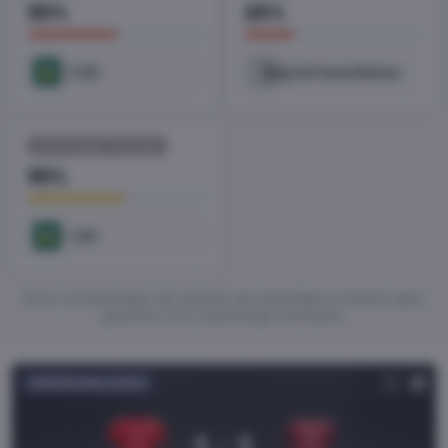
50%
28%
1
2.00
Nog niet beschikbaar
BOTH TEAMS TO SCORE
55%
1.80
Onze voorspellingen zijn bedoelt als hulpmiddel en bieden geen
garanties voor toekomstige resultaten.
UEFA NATIONS LEAGUE