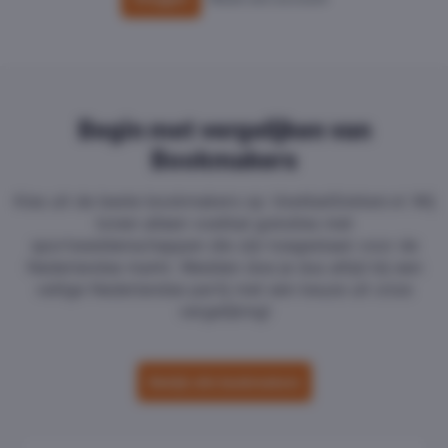
Begin met vergelijken van
Bookmakers
Kies uit de beste bookmakers op
VoetbalGokken.nl
. Wij
tonen alleen voetbal goksites met
sportweddenschappen die zijn toegestaan voor de
Nederlandse markt. Wedden doe je dus altijd bij een
veilige Nederlandse partij met een keuze uit onze
vergelijking!
Bekijk alle bookmakers