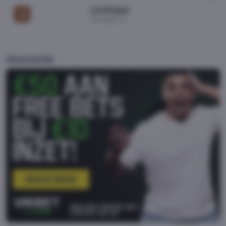
LeoVegas
3
leovegas.nl
Advertentie