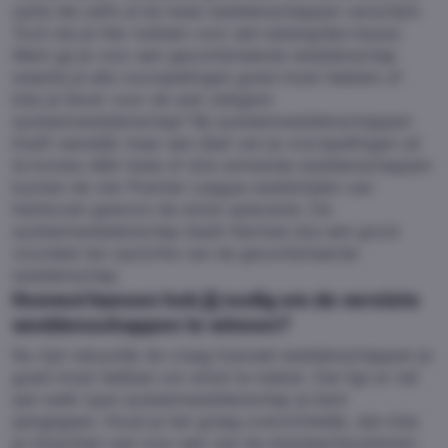
optie die zelfs al bij twee weddenschappen verschijnt.
Toch sta je hier meteen voor een belangrijke keuze.
Want ga je voor een gecombineerde weddenschap
waarbij je alle voorspellingen goed moet hebben of
kies je liever voor de wat veiligere
systeemweddenschap? Bij systeemweddenschappen
hoeft namelijk maar een deel van je voorspellingen uit
te komen
.
Met twee of drie winnende weddenschappen
kunnen de vier Premier League-wedstrijden van
hierboven gewoon de winst opleveren. De
systeemweddenschap biedt hiermee dus een groot
voordeel ten opzichte van de gecombineerde
weddenschap.
Hoeveel kansen heb jij nodig om de vereiste
weddenschappen te winnen?
Nu rijst natuurlijk de vraag hoeveel weddenschappen je
goed moet hebben om winst te maken. Dat ligt er net
aan welk type systeemweddenschap je bent
aangegaan. Houd je het graag overzichtelijk, dan kies
je misschien wel voor een van de standaardsystemen.