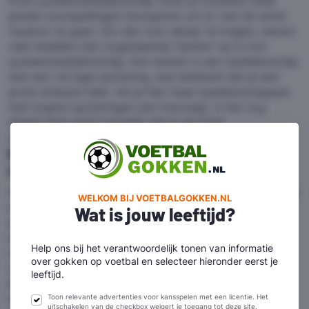
trixie systeemweddenschap moet je minstens twee
goede voorspellingen doorgeven om er met de winst
vandoor te gaan. Om dat voor elkaar te krijgen, nemen
veel wedders een zogenaamde ‘banker’ op in hun
systeemweddenschap. Een banker is een weddenschap
met een vrij lage quotering, wat betekent dat je een
grote winkans hebt. Als je hier twee weddenschappen
met hogere quoteringen aan toevoegt, is het nog
steeds heel goed mogelijk dat je de trixie
systeemweddenschap wint.
Nog meer systeemweddenschappen om uit
te kiezen
Systeemweddenschappen werken allemaal op dezelfde
WELKOM BIJ VOETBALGOKKEN.NL
manier. Toch kom je heel veel verschillende soorten
Wat is jouw leeftijd?
weddenschappen tegen als je op zoek gaat naar een
interessant systeem. Het belangrijkste is dat je goed
Help ons bij het verantwoordelijk tonen van informatie
nadenkt over welk systeem het beste bij jou past
over gokken op voetbal en selecteer hieronder eerst je
voordat je daadwerkelijk inzet. Kies bijvoorbeeld voor:
leeftijd.
Het Canadees systeem.
Deze systeemweddenschap
treedt in werking wanneer je vijf voorspellingen
Toon relevante advertenties voor kansspelen met een licentie. Het
uitschakelen van de checkbox
weigert je toegang
tot deze site.