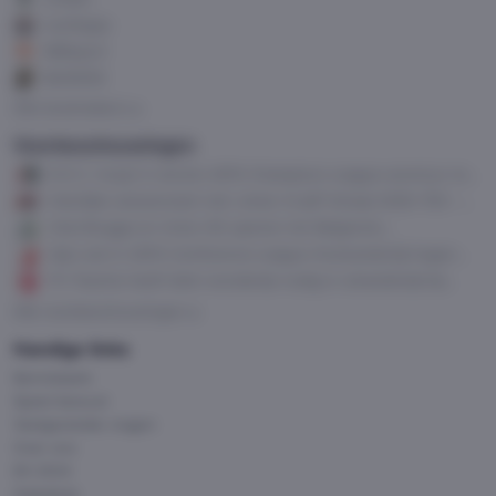
LeoVegas
888sport
BetMGM
Alle bookmakers
Voorbeschouwingen
N.E.C. hoopt in eerste UEFA Champions League avontuur te
stunten
Heerlijke seizoenstart met Johan Cruijff Schaal 2026: PSV -
AZ
Club Brugge en Union SG openen het Belgische
voetbalseizoen met de Supercup
Ajax ook in UEFA Conference League thuiswedstrijd tegen
Vojvodina favoriet
FC Twente heeft klein wondertje nodig in uitwedstrijd bij
Ferencvaros
Alle voorbeschouwingen
Handige links
Kennisbank
Speel bewust
Veelgestelde vragen
Over ons
EK 2024
Helpdesk