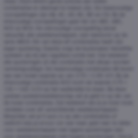
staan. Deze letters geven precies aan welke
combinaties er allemaal te maken zijn. De tweevoudige
voorspellingen zijn AB, AC, AD, BC, BD en CD. Bij de
drievoudige voorspellingen gaat het om ABC, ABC,
ACD en BCD. De viervoudige voorspelling bevat
natuurlijk alle weddenschappen, wat neerkomt op de
serie ABCD. Elk van deze elf combinaties heeft zijn
eigen quotering. Daarbij volgt de bookmaker hetzelfde
systeem als bij een reguliere combi bet. Dat betekent
alle quoteringen uit die combinatie met elkaar worden
vermenigvuldigd. De tweevoudige combinatie AB levert
dan een totale waarde op van (1.75 * 2.35) 4.11. Bij de
drievoudige combinatie ACD komt de waarde (1.75 *
1.30 * 1.42) 3.23 op het wedbriefje te staan. Bij deze
yankee systeemweddenschap zet je geld in op elk van
de losse combinaties. Dat betekent dat je je inzet moet
verdelen over elf verschillende weddenschappen.
Misschien zet je 5 euro in op alle combinaties of
wellicht kies je ervoor om wat meer geld neer te tellen
voor weddenschappen met lagere quoteringen dan
voor weddenschappen met hogere quoteringen. Hoe je