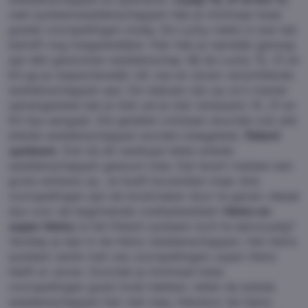
veel systeemweddenschappen heb je minimaal twee
goede voorspellingen nodig. De Lucky-reeks is wat dat
betreft nog toegankelijker. Hier heb je namelijk genoeg
aan één gewonnen weddenschap. Bij de Lucky 15, 31 en
63 ga je respectievelijk vijf, zes en zeven verschillende
weddenschappen aan. De reeksen zijn op zo’n manier
samengesteld dat je (het zal je niet verbazen) 15, 31 en
63 tips aangaat. Die getallen ontstaan doordat ook alle
enkele weddenschappen worden meegeteld.
Patent
systeem.
Ook bij dit wedtype tellen enkele
weddenschappen gewoon mee. Dat levert meteen een
grote winkans op. Je hoeft bovendien maar drie
voorspellingen aan de bookmaker door te geven. Ideaal
dus voor de beginnende voetbalwedder!
Heinz en
super Heinz.
Is het Patent systeem toch te eenvoudig?
Verdiep je dan in de Heinz weddenschappen. Het Heinz
systeem werkt met zes voorspellingen; super Heinz
heeft er zeven. Doordat je minimaal twee
voorspellingen goed moet hebben, tellen de enkele
weddenschappen hier niet mee. Hierdoor de Heinz