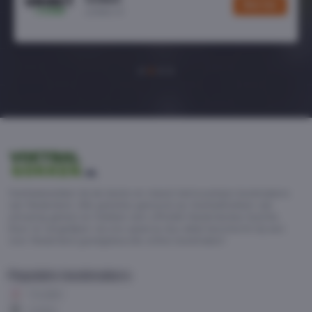
Wed hier
unibet.nl
Voetbalwedden bij de beste en meest betrouwbare bookmakers
van Nederland. Alle goksites getoond op VoetbalGokken zijn
uitvoerig getest en hebben een officiële Nederlandse licentie.
Door te vergelijken via ons speel je dus altijd beschermt bij een
voor Nederland goedgekeurde online bookmaker!
Populaire bookmakers
TonyBet
Unibet