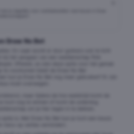
heb je dagelijks voor voetbalwedden veel keuze in Draw
eddenschappen!
en Draw No Bet
pellen. En vaak wordt er door gokkers ook te licht
ch bij het aangaan van een weddenschap flink
jkspel. Oftewel, ze zien deze optie voor het gemak
ap te voorkomen biedt de Draw No Bet
er kun je Draw No Bet nog meer gebruiken? Er zijn
erieus moet overwegen:
rietenrol, maar tijdens de live wedstrijd komt de
 ze toch nog te winnen of komt de underdog
eddenschap om je hier tegen in te dekken.
le optie is. Met Draw No Bet kun je toch een keuze
 risico op verlies vermindert.