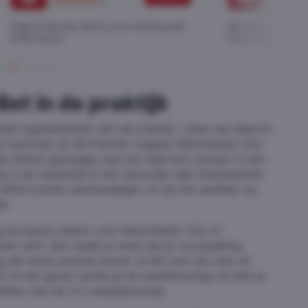
Grijp je kans bij Jack's.nl en ontvang een
Betreed de arena b
€100 bonus!
€250 bonus!
et in de praktijk
tijd ingewikkelder dan de praktijk. Laten we daarom
e topclubs uit de Premier League: Manchester City
aan elkaar gewaagd, dus het duel kan zomaar in een
in de wedstrijd is het natuurlijk veel interessanter
n elftal kunnen aanmoedigen, en bij het wedden op
d.
ng de keuze maken voor Manchester City of
ter wint, dan maak je winst als je voorspelling
die winst precies wordt. Is het toch de club uit
n? In dat geval verlies je de weddenschap en ben je
schillen met de 1x2 weddenschap.