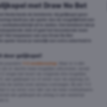
elijkspel met Draw No Bet
et Nederlands de betekenis: bij gelijkspel geen
hap biedt jou als speler dus de mogelijkheid een
voetbalwedstrijd uit te sluiten. Dat betekent dat je
uisspelende club of gaat het bezoekende team
is? Het toepassen van een Draw No Bet
s speler bouw je namelijk een extra zekerheid in
t door gelijkspel!
 de populaire
1x2 weddenschap
. Maar er is één
zijn er slechts twee mogelijke uitkomsten, terwijl
x2 single-bet levert de volgende drie mogelijke
, een gelijkspel (x) of winst voor de uitploeg (2).
 drie de opties even serieus overwegen. Bij een 1x2
altijd in op winst voor één van de twee voetbalteams
erwijl een gelijkspel als uitslag in een wedstrijd
id is.