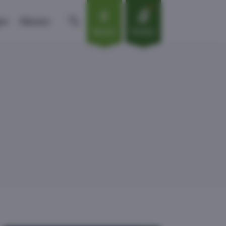
en
Nieuws
Bonus
Promo