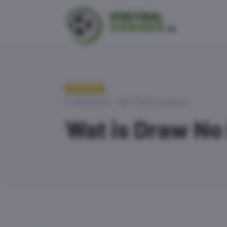
SPELUITLEG
19/04/2024
117.269 weergaven
Wat is Draw No