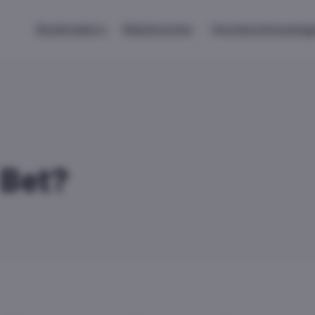
Bookmakers
Matchcenter
Voorbeschouwing
 Bet?