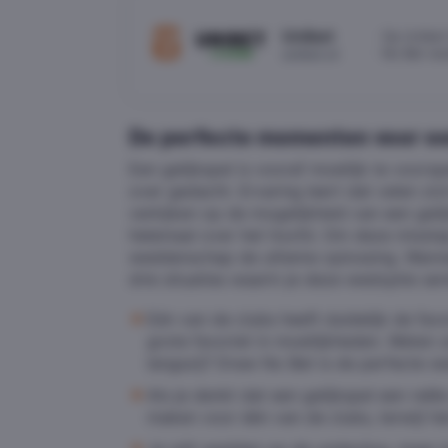
Unibet
🏆
Op Unibet 
No Bet w
unibet.nl
De perfecte momenten voor e
Een gelijkspel is vooraf moeilijk te voors
over gedacht. Ervaring leert dat velen zi
verkijken op de mogelijkheid van een geli
helemaal over het hoofd. Om deze misst
weddenschap de ultieme oplossing. Wanne
drie situaties waarin je deze wedoptie s
Eén van de clubs heeft duidelijk de favo
grote favoriet in moeilijkheden. Weten
langszij? Draw No Bet is de perfecte w
Als je denkt dat een gelijkspel een reë
maken voor één van de clubs, terwijl het