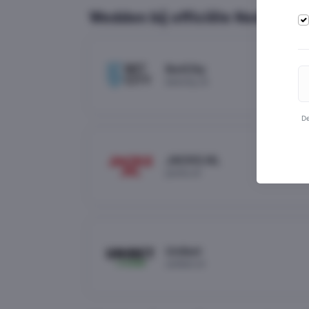
Wedden bij officiële Nederla
BetCity
betcity.nl
De
JACKS.NL
jacks.nl
Unibet
unibet.nl