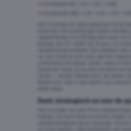
Combinatie BC: 3.12 * 1.31 = 4.08
Combinatie ABC: 2.10 * 3.12 * 1.31 = 8.
Het is handig om deze gegevens bij de h
Deze lijst met quoteringen geeft namelijk 
weddenschap A en B? Met een inzet van 5 
bedrag van (5 * 6.55) 32,75 euro. In tota
weddenschap besteed. Dat betekent een wi
uit, dan moet je echt even aan het rekenen
combinaties bij elkaar optelt, weet je hoe
hierboven levert je na drie correcte voor
20,40 + 42,90) 109,80 euro. Na aftrek van
89,90 euro. Dat is niet slecht voor iemand
heeft staan.
Denk strategisch na over de q
Het voordeel van een Trixie weddenschap i
hebben om toch winst te kunnen maken. Al
weddenschappen die je toevoegt. Vooral d
na moet denken. Veel liefhebbers van s