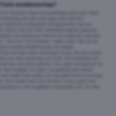
 Trixie weddenschap?
ls er minstens twee voorspellingen goed zijn. Maar
nstbedrag wel een stuk lager dan met drie.
jstje hierboven beduidend winstgevender dan de
n blijven ook bij Trixie weddenschappen gewoon
happen van hierboven leveren de volgende waardes
e – Lyon) en 1.31 (Chelsea – West Ham). Net als bij
j een systeemweddenschap met elkaar
Trixie wel wat meer rekenwerk te pas. Bij een combi
oed voor een quotering van 8.58. Toch betekent dit
.58 keer de inzet oplevert. Om maar te beginnen bij
et niet mogelijk om elke voorspelling een andere
 de totale inzet weten, en dat geld wordt evenredig
n. Een totale inzet van 20 euro is dus goed voor
gezien er vier mogelijke combinaties zijn. En elke