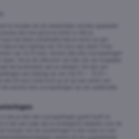
58
and te houden als de wedstrijden worden gespeeld.
precies aan hoe groot je winst is. Win je
euro bij deze combinatie heb je recht op een
al heb je een bedrag van 20 euro aan deze Trixie
nst van 12,75 euro. Komen alle drie voorspellingen
 slaan. Als je de uitkomst van alle vier de mogelijke
veel de bookmaker aan je uitkeert. De lijst van
spellingen een bedrag op van (32,75 + 13,75 +
 die 20 euro inzet kom je uit op een winst van
 die slechts drie voorspellingen op zijn wedbriefje
uoteringen
s dat je niet alle voorspellingen goed hoeft te
 is het wel zaak dat je strategisch nadenkt over de
e hoogte van de quoteringen is iets waar je over
ysteemweddenschappen zweren bij de zogenaamde