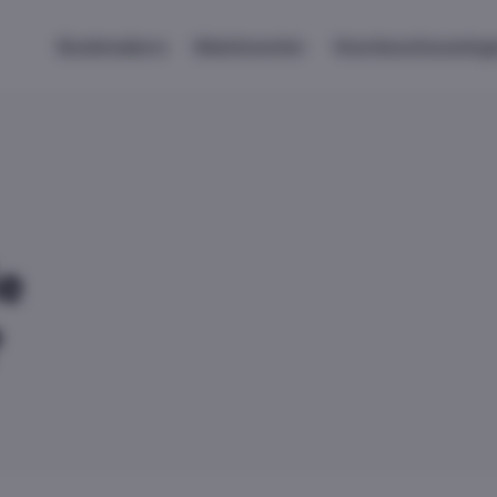
Bookmakers
Matchcenter
Voorbeschouwing
ie
?