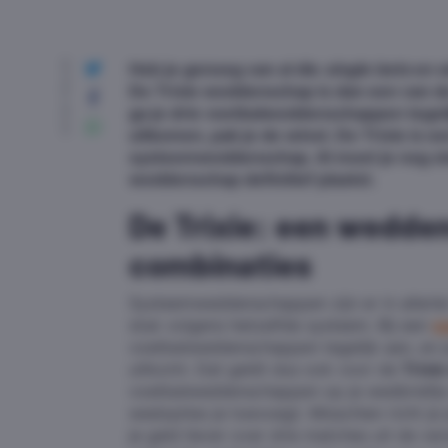
ARTIKEL DELEN
Heb je genoeg van al die
single bets
en w
De Trixie weddenschap is dan een van de
ga je drie voetbalweddenschappen tegelij
uitkomen, pak je de winst. De Trixie is 
systeemweddenschap. Al moet je nog ste
weddenschap definitief plaatst.
De Trixie: een wedde
combinaties
Systeemweddenschappen zijn er in allerle
stuk volgens hetzelfde systeem. Bij een
s
voetbalweddenschappen tegelijk aan, en j
uitkomt. Dat geldt dus ook voor de
Trixi
voetbalweddenschappen op je wedbriefje s
wedopties je toevoegt. Misschien richt je 
je geld liever over drie matches uit de v