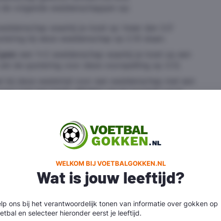
en de volgende weddenschappen op:
eddenschap waarbij je inzet op ‘meer dan 3.5’
tering bij deze weddenschap op 2.10 staan.
Lyon:
een 1x2 weddenschap waarbij je inzet op een
et de quotering voor deze voorspelling op 3.12.
at bij deze wedstrijd voor een weddenschap met een
ag ‘lukt het beide elftallen om te scoren?’ vul je
er van Chelsea in dit duel de nul houdt. De bookmaker
g uitkomt op ‘slechts’ 1.31.
wachten wat er gebeurt. Eindigt de wedstrijd in de
lag heb je een goede basis gelegd voor een
situatie verandert meteen als de wedstrijd in de
arseille. Met één gewonnen en één verloren
WELKOM BIJ VOETBALGOKKEN.NL
Wat is jouw leeftijd?
 over om de Trixie te winnen. Lukt het West Ham
aar één van de drie voorspellingen goed. Je
helsea inderdaad de nul, dan voldoe je wel keurig
lp ons bij het verantwoordelijk tonen van informatie over gokken op
ingen. De Trixie weddenschap is gewonnen!
etbal en selecteer hieronder eerst je leeftijd.