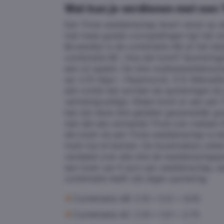
Wat kun je verdienen met een
Een Trixie weddenschap levert winst op a
met twee goede voorspellingen ligt het wi
Bovendien is de combinatie AB uit het li
combinatie BC. Hoe dat komt? Quoteringe
een rol spelen. De drie voetbalweddensc
op: 2.10 (Ajax – Feyenoord), 3.12 (Marseill
een combi bet worden de quoteringen bi
vermenigvuldigd. Alleen komt er aan een 
bet zijn deze drie getallen gezamenlijk g
niet dat een winnende Trixie ook meteen 8
die inzet: bij een Trixie weddenschap is h
inzet toe te kennen. De bookmakers willen
verdeeld over alle drie de weddenschappe
een inzet van 5 euro per weddenschap, aan
combinatie heeft zijn eigen quotering:
Combinatie AB: 2.10 * 3.12 = 6.55
Combinatie AC: 2.10 * 1.31 = 2.75