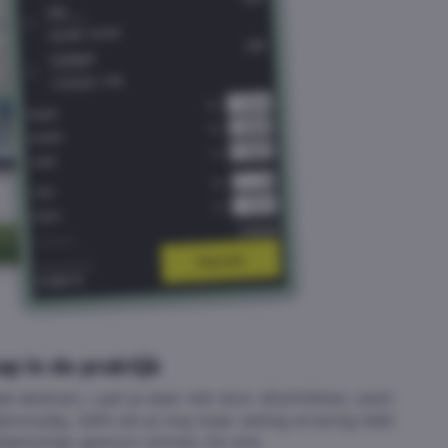
p in de praktijk
l abstract. Laat je daar niet door afschrikken, want
eenvoudig. Zelfs als je nog maar weinig ervaring hebt
eddenschap gewoon winnen
.
De drie