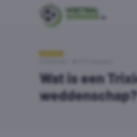
SPELUITLEG
25/03/2020
15.777 weergaven
Wat is een Trix
weddenschap